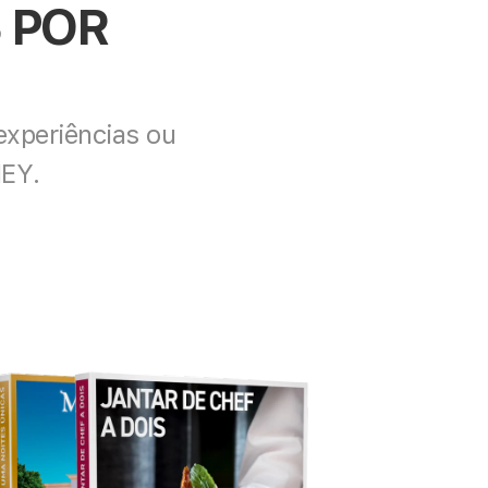
POR 
xperiências ou 
NEY.