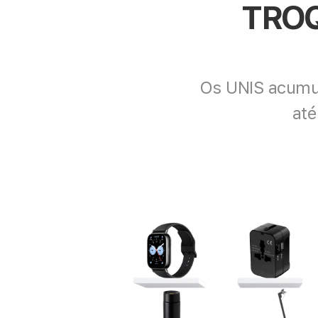
TROQ
Os UNIS acumul
até