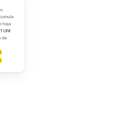
u 
recebidos, o utilizador acumula 
 haja 
 
1 UNI
 de 