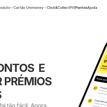
roduto
Cartão Unimoney
Click&Collect
PIX
Pontos
Ajuda
NTOS  E 
 PRÉMIOS 
S
 tão fácil. Agora 