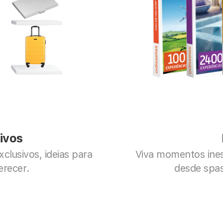
ivos
lusivos, ideias para 
Viva momentos inesq
erecer.
desde spas