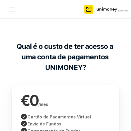
Pontos
PIX
Ajuda
Qual é o custo de ter acesso a 
Como aderir?
uma conta de pagamentos 
Sobre nós
UNIMONEY?
Cartão Virtual
Cartão Físico
€0
/mês
COMMUNITY
Cartão de Pagamentos Virtual
Join
Envio de Fundos
Carregamento de Fundos