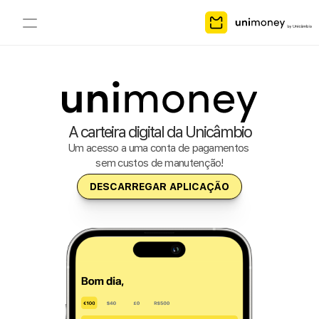
Pontos
PIX
Ajuda
A carteira digital da Unicâmbio
Como aderir?
Um acesso a uma conta de pagamentos 
Sobre nós
sem custos de manutenção!
DESCARREGAR APLICAÇÃO
Cartão Virtual
Cartão Físico
COMMUNITY
Join